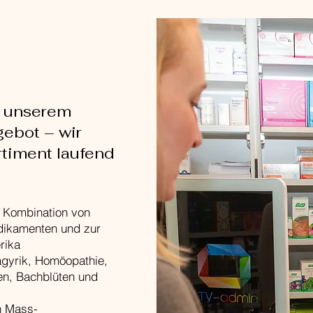
on unserem
gebot – wir
rtiment laufend
 Kombination von
dikamenten und zur
rika
agyrik, Homöopathie,
en, Bachblüten und
n Mass-